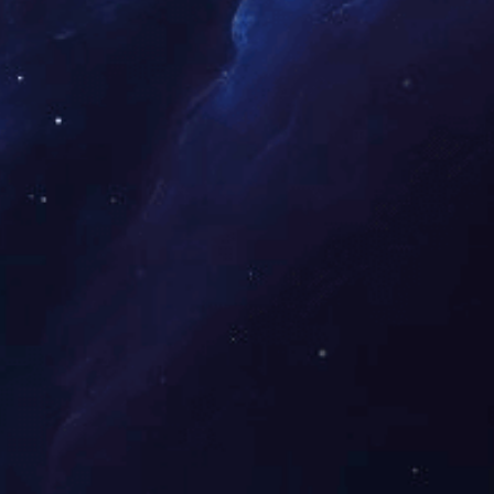
灯
应急防水防尘防眩高效LED灯
、电力、治金等平台场所工作。
适用于石油化工、电力、治金等平台场
各种平台、车间、感化装置区、...
共
1
页
5
条记录