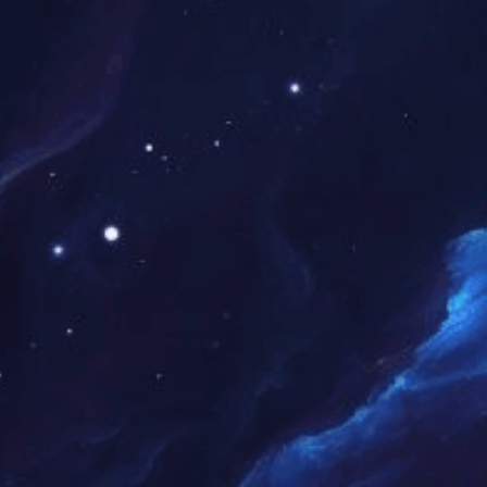
尘防腐LED应急装置
MTD防水防尘防腐LED应急装置
需要研制开发出的LED壁灯广泛
本公司根据市场需要研制开发出的LED
，工业等固定...
适用于市政，家庭，工业等固定...